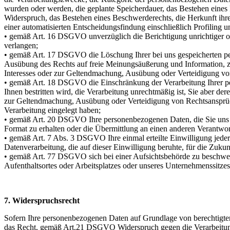
wurden oder werden, die geplante Speicherdauer, das Bestehen eines
Widerspruch, das Bestehen eines Beschwerderechts, die Herkunft ihre
einer automatisierten Entscheidungsfindung einschließlich Profiling 
• gemäß Art. 16 DSGVO unverzüglich die Berichtigung unrichtiger o
verlangen;
• gemäß Art. 17 DSGVO die Löschung Ihrer bei uns gespeicherten pe
Ausübung des Rechts auf freie Meinungsäußerung und Information, zur
Interesses oder zur Geltendmachung, Ausübung oder Verteidigung von
• gemäß Art. 18 DSGVO die Einschränkung der Verarbeitung Ihrer pe
Ihnen bestritten wird, die Verarbeitung unrechtmäßig ist, Sie aber d
zur Geltendmachung, Ausübung oder Verteidigung von Rechtsanspr
Verarbeitung eingelegt haben;
• gemäß Art. 20 DSGVO Ihre personenbezogenen Daten, die Sie uns be
Format zu erhalten oder die Übermittlung an einen anderen Verantwor
• gemäß Art. 7 Abs. 3 DSGVO Ihre einmal erteilte Einwilligung jederz
Datenverarbeitung, die auf dieser Einwilligung beruhte, für die Zukun
• gemäß Art. 77 DSGVO sich bei einer Aufsichtsbehörde zu beschweren
Aufenthaltsortes oder Arbeitsplatzes oder unseres Unternehmenssitze
7. Widerspruchsrecht
Sofern Ihre personenbezogenen Daten auf Grundlage von berechtigten
das Recht, gemäß Art.21 DSGVO Widerspruch gegen die Verarbeitung