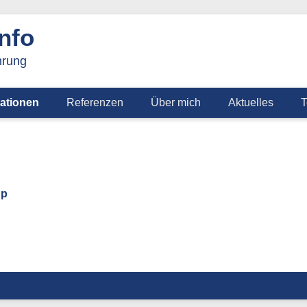
nfo
hrung
ationen
Referenzen
Über mich
Aktuelles
T
up