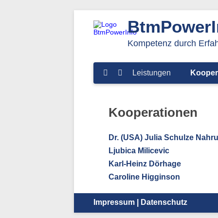
BtmPowerI
Kompetenz durch Erfa
Navigation
Leistungen
Kooper
überspringen
Kooperationen
Dr. (USA) Julia Schulze Nahr
Ljubica Milicevic
Karl-Heinz Dörhage
Caroline Higginson
Impressum
|
Datenschutz